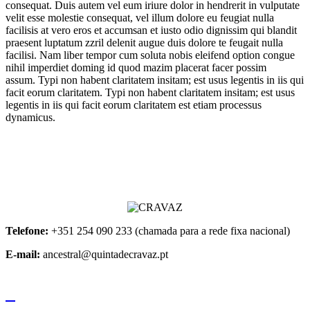
consequat. Duis autem vel eum iriure dolor in hendrerit in vulputate
velit esse molestie consequat, vel illum dolore eu feugiat nulla
facilisis at vero eros et accumsan et iusto odio dignissim qui blandit
praesent luptatum zzril delenit augue duis dolore te feugait nulla
facilisi. Nam liber tempor cum soluta nobis eleifend option congue
nihil imperdiet doming id quod mazim placerat facer possim
assum. Typi non habent claritatem insitam; est usus legentis in iis qui
facit eorum claritatem. Typi non habent claritatem insitam; est usus
legentis in iis qui facit eorum claritatem est etiam processus
dynamicus.
Telefone:
+351 254 090 233 (chamada para a rede fixa nacional)
E-mail:
ancestral@quintadecravaz.pt