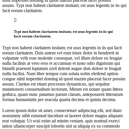
nihil imperdiet doming id quod mazim placerat facer possim
assum. Typi non habent claritatem insitam; est usus legentis in iis qui
facit eorum claritatem.
Typi non habent claritatem insitam; est usus legentis in iis qui
facit eorum claritatem.
Typi non habent claritatem insitam; est usus legentis in iis qui facit
eorum claritatem. Duis autem vel eum iriure dolor in hendrerit in
vulputate velit esse molestie consequat, vel illum dolore eu feugiat
nulla facilisis at vero eros et accumsan et iusto odio dignissim qui
blandit praesent luptatum zzril delenit augue duis dolore te feugait
nulla facilisi. Nam liber tempor cum soluta nobis eleifend option
congue nihil imperdiet doming id quod mazim placerat facer possim
assum. Claritas est etiam processus dynamicus, qui sequitur
mutationem consuetudium lectorum. Mirum est notare quam littera
gothica, quam nunc putamus parum claram, anteposuerit litterarum
formas humanitatis per seacula quarta decima et quinta decima.
Lorem ipsum dolor sit amet, consectetuer adipiscing elit, sed diam
nonummy nibh euismod tincidunt ut laoreet dolore magna aliquam
erat volutpat. Ut wisi enim ad minim veniam, quis nostrud exerci
tation ullamcorper suscipit lobortis nisl ut aliquip ex ea commodo