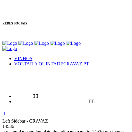
INFORMAÇÕES: +351 254 090 233
REDES SOCIAIS
VINHOS
VOLTAR A QUINTADECRAVAZ.PT
VINHOS
VOLTAR A QUINTADECRAVAZ.PT
Left Sidebar - CRAVAZ
14536
wp-singular,page-template-default,page,page-id-14536,wp-theme-