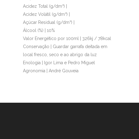
Acidez Total (g/dm³) |
Acidez Volátil (g/dm³) |
Açúcar Residual (g/dm³) |
Álcool (%) | 10%
Valor Energético por 100ml | 326kj / 78kcal
Conservação | Guardar garrafa deitada em
local fresco, seco e ao abrigo da luz
Enologia | Igor Lima e Pedro Miguel
Agronomia | André Gouveia