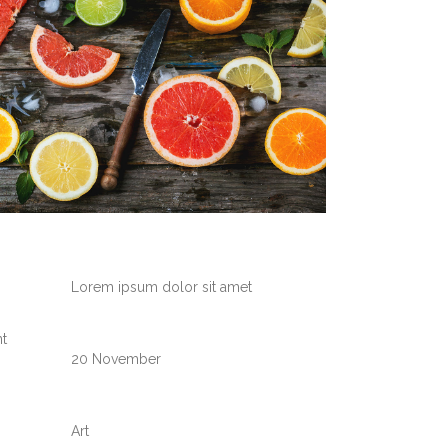
CUSTOM FIELD
Lorem ipsum dolor sit amet
DATE
nt
20 November
CATEGORY
Art