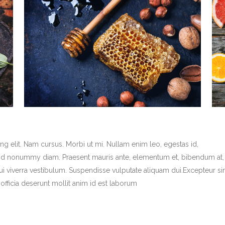
g elit. Nam cursus. Morbi ut mi. Nullam enim leo, egestas id,
end nonummy diam. Praesent mauris ante, elementum et, bibendum at,
dui viverra vestibulum. Suspendisse vulputate aliquam dui.Excepteur si
officia deserunt mollit anim id est laborum