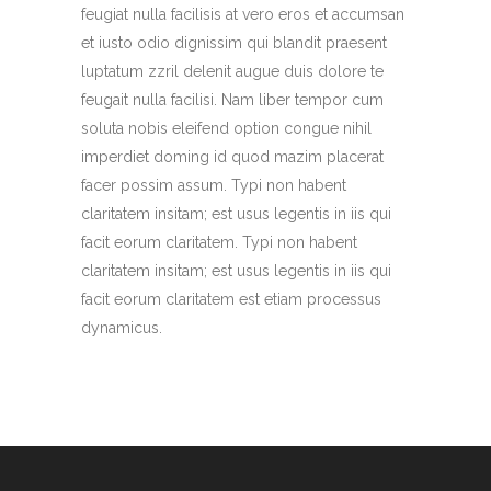
feugiat nulla facilisis at vero eros et accumsan
et iusto odio dignissim qui blandit praesent
luptatum zzril delenit augue duis dolore te
feugait nulla facilisi. Nam liber tempor cum
soluta nobis eleifend option congue nihil
imperdiet doming id quod mazim placerat
facer possim assum. Typi non habent
claritatem insitam; est usus legentis in iis qui
facit eorum claritatem. Typi non habent
claritatem insitam; est usus legentis in iis qui
facit eorum claritatem est etiam processus
dynamicus.