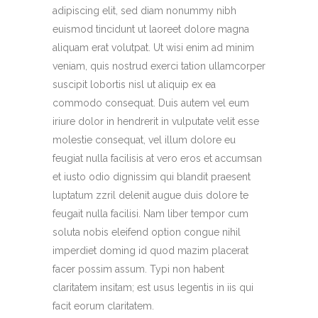
adipiscing elit, sed diam nonummy nibh
euismod tincidunt ut laoreet dolore magna
aliquam erat volutpat. Ut wisi enim ad minim
veniam, quis nostrud exerci tation ullamcorper
suscipit lobortis nisl ut aliquip ex ea
commodo consequat. Duis autem vel eum
iriure dolor in hendrerit in vulputate velit esse
molestie consequat, vel illum dolore eu
feugiat nulla facilisis at vero eros et accumsan
et iusto odio dignissim qui blandit praesent
luptatum zzril delenit augue duis dolore te
feugait nulla facilisi. Nam liber tempor cum
soluta nobis eleifend option congue nihil
imperdiet doming id quod mazim placerat
facer possim assum. Typi non habent
claritatem insitam; est usus legentis in iis qui
facit eorum claritatem.