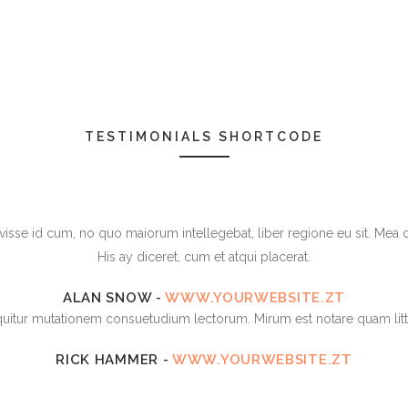
TESTIMONIALS SHORTCODE
avisse id cum, no quo maiorum intellegebat, liber regione eu sit. Mea c
His ay diceret, cum et atqui placerat.
ALAN SNOW
-
WWW.YOURWEBSITE.ZT
equitur mutationem consuetudium lectorum. Mirum est notare quam li
RICK HAMMER
-
WWW.YOURWEBSITE.ZT