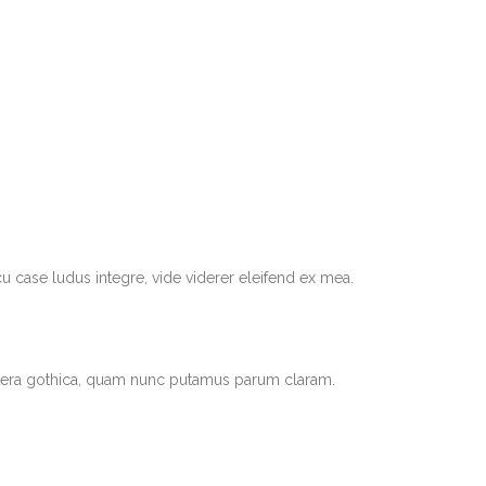
u case ludus integre, vide viderer eleifend ex mea.
ttera gothica, quam nunc putamus parum claram.