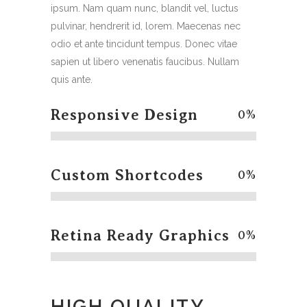
ipsum. Nam quam nunc, blandit vel, luctus
pulvinar, hendrerit id, lorem. Maecenas nec
odio et ante tincidunt tempus. Donec vitae
sapien ut libero venenatis faucibus. Nullam
quis ante.
Responsive Design
0
%
Custom Shortcodes
0
%
Retina Ready Graphics
0
%
HIGH QUALITY