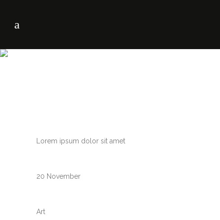
CUSTOM FIELD
Lorem ipsum dolor sit amet
DATE
20 November
CATEGORY
Art