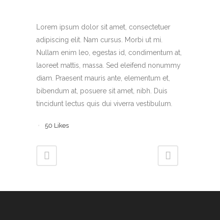
ABOUT THIS PROJECT
Lorem ipsum dolor sit amet, consectetuer
adipiscing elit. Nam cursus. Morbi ut mi.
Nullam enim leo, egestas id, condimentum at,
laoreet mattis, massa. Sed eleifend nonummy
diam. Praesent mauris ante, elementum et,
bibendum at, posuere sit amet, nibh. Duis
tincidunt lectus quis dui viverra vestibulum.
50
Likes