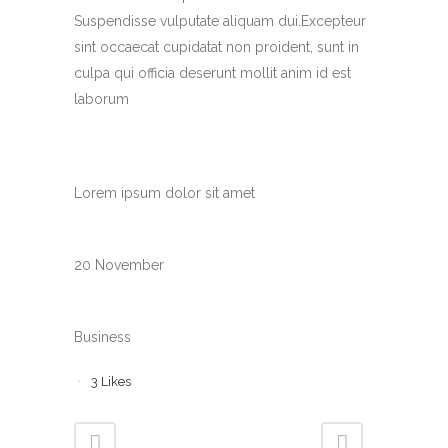
Suspendisse vulputate aliquam dui.Excepteur
sint occaecat cupidatat non proident, sunt in
culpa qui officia deserunt mollit anim id est
laborum
CUSTOM FIELD
Lorem ipsum dolor sit amet
DATE
20 November
CATEGORY
Business
3
Likes