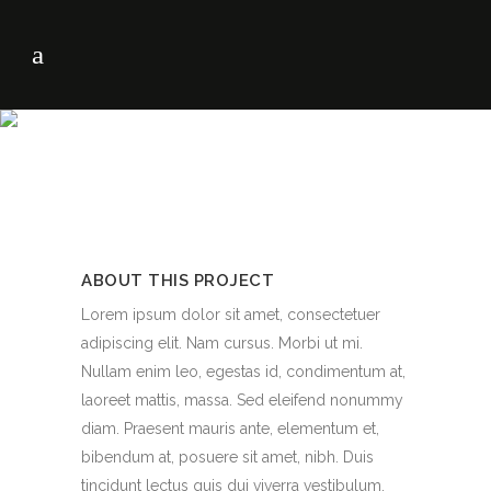
ABOUT THIS PROJECT
Lorem ipsum dolor sit amet, consectetuer
adipiscing elit. Nam cursus. Morbi ut mi.
Nullam enim leo, egestas id, condimentum at,
laoreet mattis, massa. Sed eleifend nonummy
diam. Praesent mauris ante, elementum et,
bibendum at, posuere sit amet, nibh. Duis
tincidunt lectus quis dui viverra vestibulum.