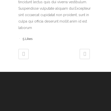
tincidunt lectus quis dui viverra vestibulum.
Suspendisse vulputate aliquam dui.Excepteur
sint occaecat cupidatat non proident, sunt in
culpa qui officia deserunt mollit anim id est
laborum
5
Likes